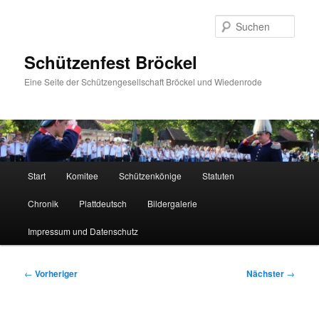
Zum
primären
Such
Inhalt
springen
Schützenfest Bröckel
Eine Seite der Schützengesellschaft Bröckel und Wiedenrode
Hauptmenü
Start
Komitee
Schützenkönige
Statuten
Chronik
Plattdeutsch
Bildergalerie
Impressum und Datenschutz
Beitragsnavigation
←
Vorheriger
Nächster
→