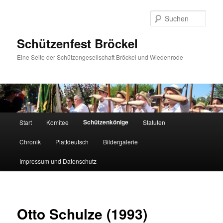
Zum
primären
Such
Inhalt
springen
Schützenfest Bröckel
Eine Seite der Schützengesellschaft Bröckel und Wiedenrode
Hauptmenü
Schützenkönige
Start
Komitee
Statuten
Chronik
Plattdeutsch
Bildergalerie
Impressum und Datenschutz
Otto Schulze (1993)