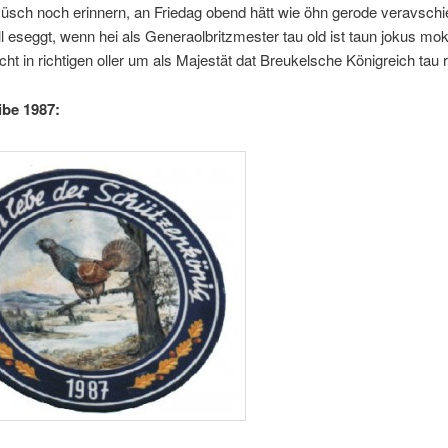
üsch noch erinnern, an Friedag obend hätt wie öhn gerode veravschi
ll eseggt, wenn hei als Generaolbritzmester tau old ist taun jokus mo
eicht in richtigen oller um als Majestät dat Breukelsche Königreich tau r
be 1987: