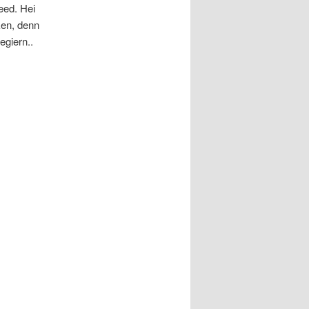
eed. Hei
ken, denn
egiern..