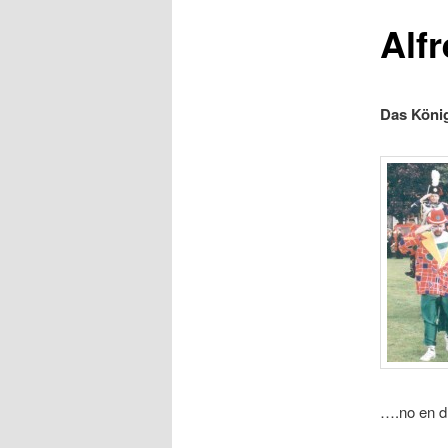
Alf
Das Köni
….no en dr