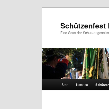
Zum
primären
Inhalt
Schützenfest 
springen
Eine Seite der Schützengesell
Hauptmenü
Start
Komitee
Schütze