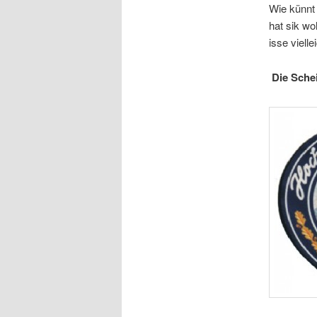
Wie künnt 
hat sik wo
isse viell
Die Schei