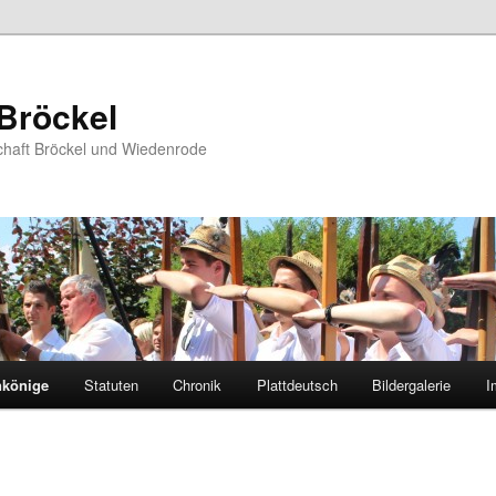
Bröckel
schaft Bröckel und Wiedenrode
nkönige
Statuten
Chronik
Plattdeutsch
Bildergalerie
I